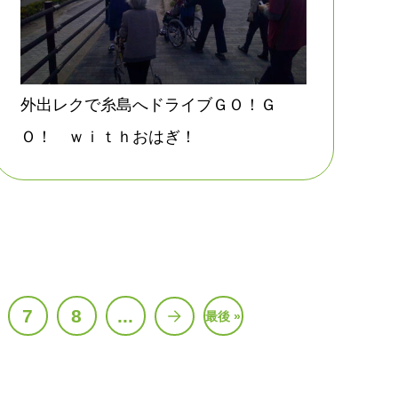
外出レクで糸島へドライブＧＯ！Ｇ
Ｏ！ ｗｉｔｈおはぎ！
7
8
...
最後 »
»