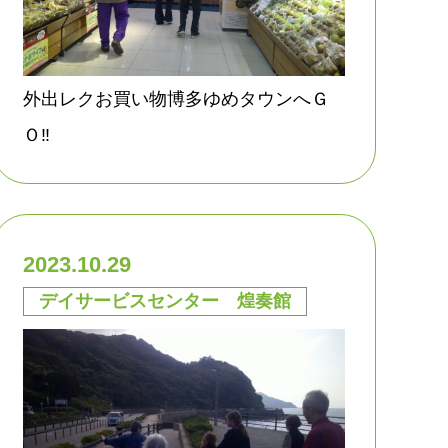
外出レクお買い物博多ゆめタウンへＧ
Ｏ‼
2023.10.29
デイサービスセンター 煌奏館