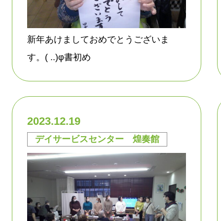
新年あけましておめでとうございま
す。( ..)φ書初め
2023.12.19
デイサービスセンター 煌奏館