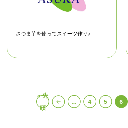
さつま芋を使ってスイーツ作り♪
« 先
...
4
5
6
頭
«