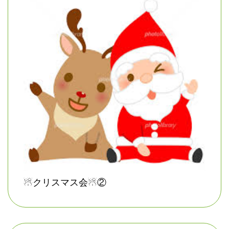
☃クリスマス会☃②