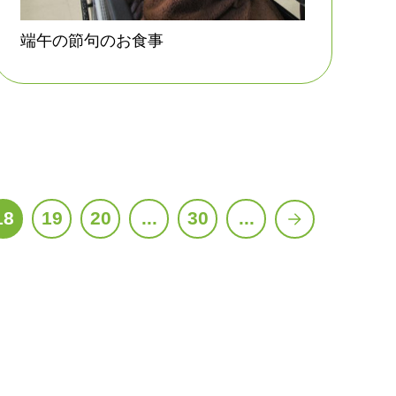
端午の節句のお食事
18
19
20
...
30
...
»