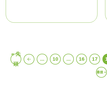
« 先
...
10
...
16
17
頭
«
最後 »