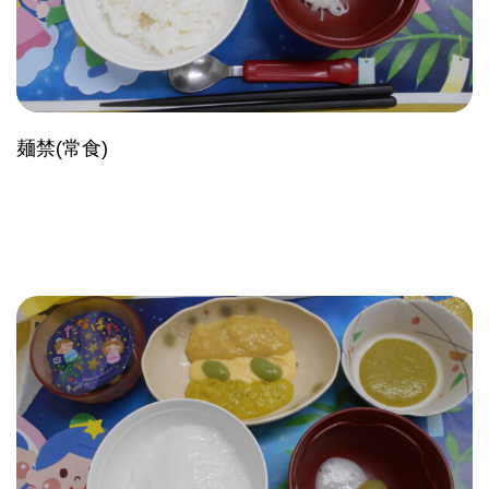
麺禁(常食)