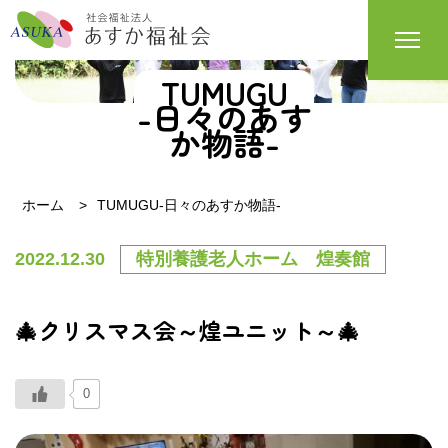
TUMUGU
-日々のあす
か物語-
ホーム
TUMUGU-日々のあすか物語-
2022.12.30
特別養護老人ホーム 煌奏館
🎄クリスマス会～煌ユニット～🎄
0