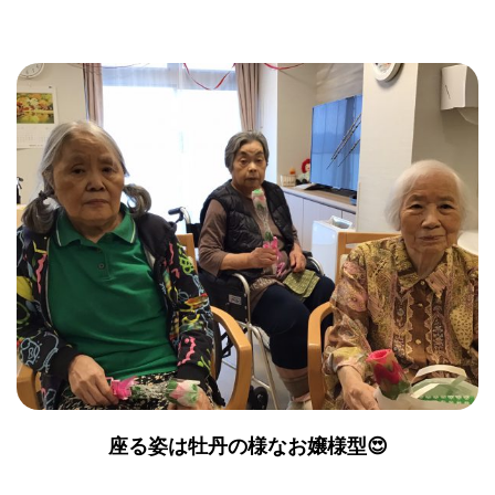
座る姿は牡丹の様なお嬢様型😍