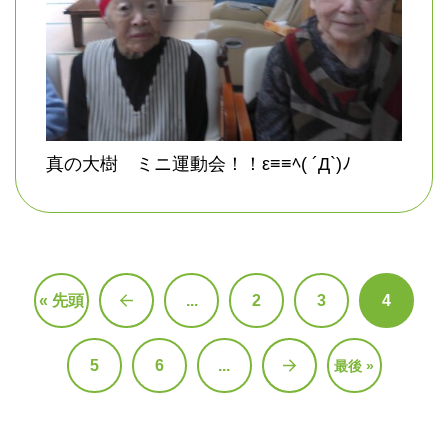
真の大樹 ミニ運動会！！ε≡≡ﾍ( ´Д`)ﾉ
« 先頭
...
2
3
4
«
5
6
...
最後 »
»