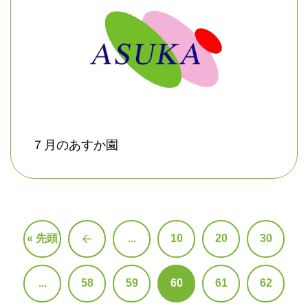
７月のあすか園
« 先頭
...
10
20
30
«
...
58
59
60
61
62