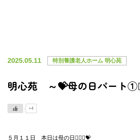
2025.05.11
特別養護老人ホーム 明心苑
明心苑 ～💝母の日パート①💁🏻
+4
５月１１日 本日は母の日💁🏻‍♀️💝