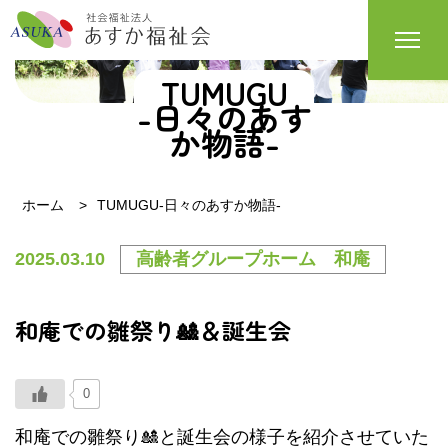
TUMUGU
-日々のあす
か物語-
ホーム
TUMUGU-日々のあすか物語-
2025.03.10
高齢者グループホーム 和庵
和庵での雛祭り🎎＆誕生会
0
和庵での雛祭り🎎と誕生会の様子を紹介させていた