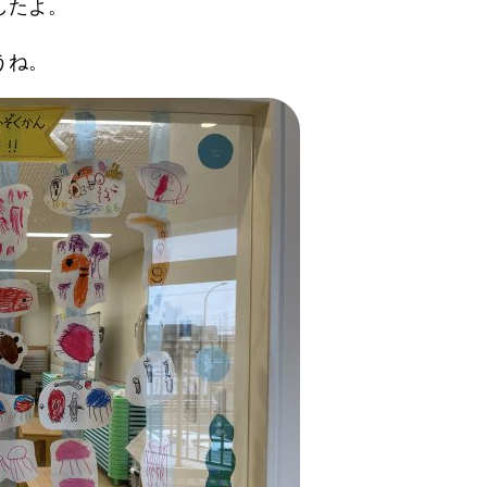
したよ。
うね。