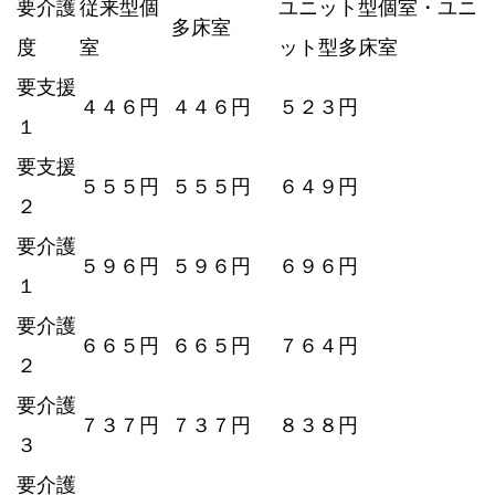
要介護
従来型個
ユニット型個室・ユニ
多床室
度
室
ット型多床室
要支援
４４６円
４４６円
５２３円
１
要支援
５５５円
５５５円
６４９円
２
要介護
５９６円
５９６円
６９６円
１
要介護
６６５円
６６５円
７６４円
２
要介護
７３７円
７３７円
８３８円
３
要介護