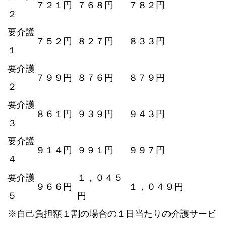
７２１円
７６８円
７８２円
２
要介護
７５２円
８２７円
８３３円
１
要介護
７９９円
８７６円
８７９円
２
要介護
８６１円
９３９円
９４３円
３
要介護
９１４円
９９１円
９９７円
４
要介護
１，０４５
９６６円
１，０４９円
５
円
※自己負担額１割の場合の１日当たりの介護サービ