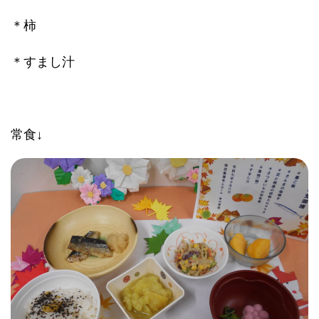
＊柿
＊すまし汁
常食↓