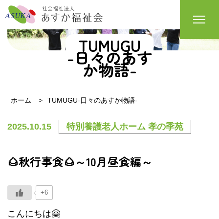
TUMUGU
-日々のあす
か物語-
ホーム
TUMUGU-日々のあすか物語-
2025.10.15
特別養護老人ホーム 孝の季苑
🌰秋行事食🌰～10月昼食編～
+6
こんにちは🤗