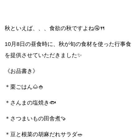
秋といえば、、、食欲の秋ですよね🤤🍴
10月8日の昼食時に、秋が旬の食材を使った行事食
を提供させていただきました✨
《お品書き》
＊栗ごはん🌰🍚
＊さんまの塩焼き🐟
＊さつまいもの田舎煮🍠
＊豆と根菜の胡麻だれサラダ🥗