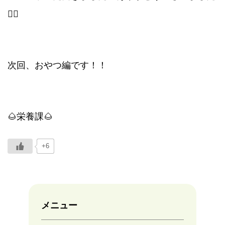
🙂‍↕️
次回、おやつ編です！！
🌰栄養課🌰
+6
メニュー